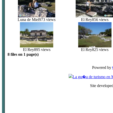
Luna de Miel
973 views
El Rey
856 views
El Rey
895 views
El Rey
825 views
8 files on 1 page(s)
Powered by
Site develope